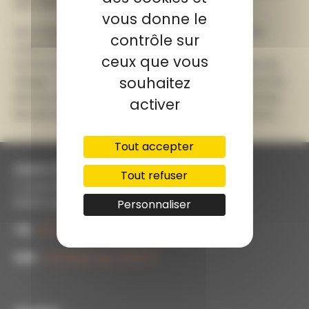
La vie à Angeville
vous donne le
Les angevilloises et angevillois bénéficient d'un
contrôle sur
cadre de vie paisible et vivant grâce aux
ceux que vous
nombreuses animations organisées au centre du
souhaitez
village. C'est sur la place centrale qu'a lieu tout les
dimanches Le Petit Marché, mais aussi les parties
activer
de pétanques, les repas de fêtes et plus encore !
Tout accepter
Mairie d'Angeville
Tout refuser
1 route de Castelsarrasin
82210 Angeville
Personnaliser
Tél
:
05 63 94 82 33
Mail
:
mairie@angeville82.fr