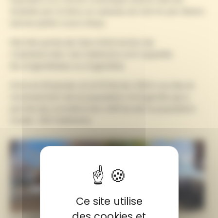
drainée par la Sère, le ruisseau du Gat et par divers
autres petits cours d'eau.
Elle fait partie de l'aire d'attraction de
Castelsarrasin. Ses habitants sont appelés
les Angevilloises ou Angevillois.
Entre le 20 janvier et le 19 février 2022 a eu lieu le
recensement de la population d’Angeville qui a
permis de connaître les chiffres de la population
totale : 252 habitants.
Ce site utilise
des cookies et