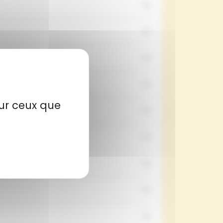
sur ceux que