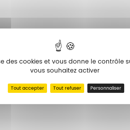
lise des cookies et vous donne le contrôle 
vous souhaitez activer
Tout accepter
Tout refuser
Personnaliser